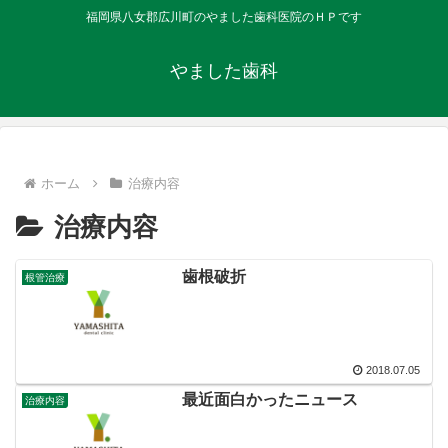
福岡県八女郡広川町のやました歯科医院のＨＰです
やました歯科
ホーム
治療内容
治療内容
歯根破折
根管治療
2018.07.05
最近面白かったニュース
治療内容