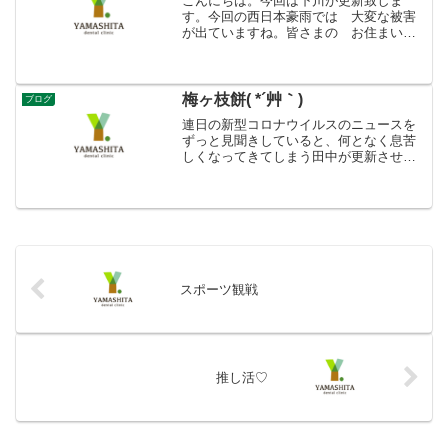
こんにちは。今回は下川が更新致しま
す。今回の西日本豪雨では 大変な被害
が出ていますね。皆さまの お住まい
の 地域は大丈夫だったでしょうか？幸
い ここ広川町では大きな被害は 無か
った様です。翌日に佐賀へ出掛けました
が 筑後川付近では畑であった...
梅ヶ枝餅( *´艸｀)
ブログ
連日の新型コロナウイルスのニュースを
ずっと見聞きしていると、何となく息苦
しくなってきてしまう田中が更新させて
いただきます。新型コロナウイルス…怖
いですね(◎_◎;)１日も早く終息してくれ
ることを祈るのみです。そして、気付け
ばもう３月Σ(･ω...
スポーツ観戦
推し活♡