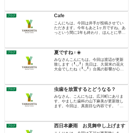
ん、現在ご自身のお口の中に何本歯が残
っていらっしゃるかご存知ですか？通常
親知らずを除いて、上下左右全部で28本
永久歯があるはずです。...
Cafe
ブログ
こんにちは。今回は井手が投稿させてい
ただきます。今年もあと1ヶ月ですね。あ
っという間に1年も終わり、ほんとに早い
ですね（笑）久々に妹とカフェに行きま
した( ¨̮ )韓国風のカフェで店内も可愛く
て、チーズケーキと白いティラミスを頼
んでシェアし...
夏ですね‍♀️☀️
ブログ
みなさんこんにちは。今回は渡辺が更新
致します（╹◡╹）先日は、久留米の花火
大会でしたね（╹◡╹）台風の影響が心配
されましたが無事開催されてよかったで
す*･゜ﾟ･*:.｡..｡.:*･'(*ﾟ▽ﾟ*)'･*:.｡.
.｡.:*･゜ﾟ･*以前は...
虫歯を放置するとどうなる？
ブログ
みなさん、こんにちは。広川町にありま
す、やました歯科の山下麻美が更新致し
ます。今回は、真面目な内容です。「虫
歯を放置するとどうなる？」です。虫歯
の進行には次のような段階があります。
歯科健診とかで聞かれたことありますよ
ね？(^^)CO→C1→...
西日本豪雨 お見舞申し上げます
ブログ