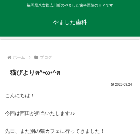
福岡県八女郡広川町のやました歯科医院のＨＰです
やました歯科
ホーム
ブログ
猫びよりฅ^•ω•^ฅ
2025.09.24
こんにちは！
今回は西田が担当いたします♪♪
先日、また別の猫カフェに行ってきました！