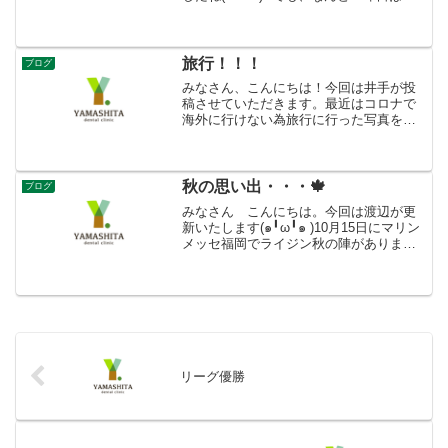
雪が舞っておりました。。早く春がやっ
て来ないかな～と願っているこの頃です
(´・ω・｀)先日、子供たちと美容室へ
(*'▽')...
旅行！！！
ブログ
みなさん、こんにちは！今回は井手が投
稿させていただきます。最近はコロナで
海外に行けない為旅行に行った写真を見
返して思い出に浸ってます‪( ˙꒳˙ )今1番行
きたいのは韓国に行きたいです！2回行っ
ても行き足りないです（笑）これは韓国
のパン屋な...
秋の思い出・・・🍁
ブログ
みなさん こんにちは。今回は渡辺が更
新いたします(๑╹ω╹๑ )10月15日にマリン
メッセ福岡でライジン秋の陣がありまし
た( ＾∀＾)『格闘技は良く分からん・・』
という息子を連れて行きました。会場は
ワイルド系men'sが沢山いらっしゃいま
し...
リーグ優勝