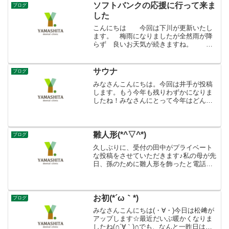
ソフトバンクの応援に行って来ま
ブログ
した
こんにちは 今回は下川が更新いたし
ます。 梅雨になりましたが全然雨が降
らず 良いお天気が続きますね。 農
作物への影響が心配です。（野菜が高く
なると 困ります(-_-;)） 6月１１日に主
人の会社の取引業者からの接待でヤフー
サウナ
ブログ
オクドームでの...
みなさんこんにちは。今回は井手が投稿
します。もう今年も残りわずかになりま
したね！みなさんにとって今年はどんな1
年でしたか？最近プライベートサウナに
行きました〜結構サウナに行く事がある
んですけど近場にプライベートサウナが
できたので行ってきまし...
雛人形(*^▽^*)
ブログ
久しぶりに、受付の田中がプライベート
な投稿をさせていただきます♪私の母が先
日、孫のために雛人形を飾ったと電話口
で言っていたので実家に見に行ってきま
した(*'▽') 私の幼い頃からある雛人形(^-^)
幼い頃は、何となく雛人形のお顔が怖く
て凝視...
お初(*´ω｀*)
ブログ
みなさんこんにちは(・∀・)今日は松﨑が
アップします☆最近だいぶ暖かくなりま
したね(∩´∀｀)∩でも、なんと一昨日は、