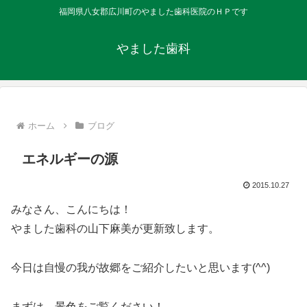
福岡県八女郡広川町のやました歯科医院のＨＰです
やました歯科
ホーム
ブログ
エネルギーの源
2015.10.27
みなさん、こんにちは！
やました歯科の山下麻美が更新致します。
今日は自慢の我が故郷をご紹介したいと思います(^^)
まずは、景色をご覧ください！