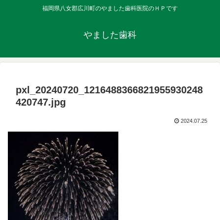
福岡県八女郡広川町のやました歯科医院のＨＰです
やました歯科
pxl_20240720_1216488366821955930248
420747.jpg
2024.07.25