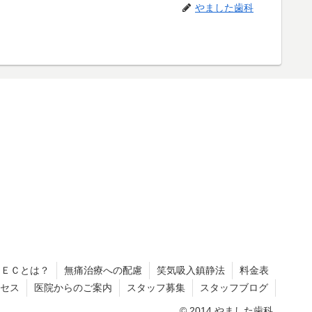
やました歯科
ＲＥＣとは？
無痛治療への配慮
笑気吸入鎮静法
料金表
セス
医院からのご案内
スタッフ募集
スタッフブログ
© 2014 やました歯科.