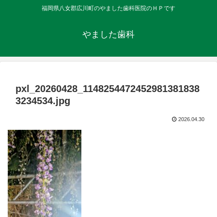
福岡県八女郡広川町のやました歯科医院のＨＰです
やました歯科
pxl_20260428_1148254472452981381838
3234534.jpg
2026.04.30