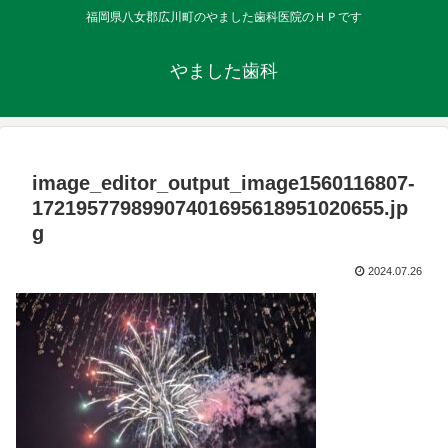
福岡県八女郡広川町のやました歯科医院のＨＰです
やました歯科
image_editor_output_image1560116807-
17219577989907401695618951020655.jp
g
2024.07.26