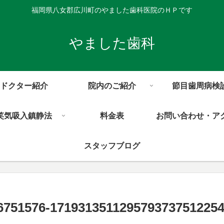
福岡県八女郡広川町のやました歯科医院のＨＰです
やました歯科
ドクター紹介
院内のご紹介
節目歯周病検
笑気吸入鎮静法
料金表
お問い合わせ・ア
スタッフブログ
6751576-1719313511295793737512254