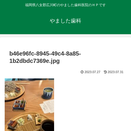
福岡県八女郡広川町のやました歯科医院のＨＰです
やました歯科
b46e96fc-8945-49c4-8a85-
1b2dbdc7369e.jpg
2023.07.27
2023.07.31