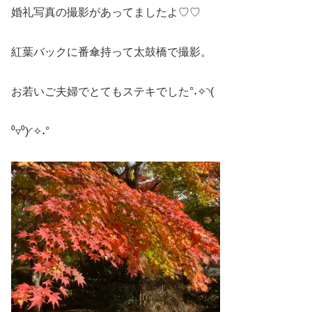
婚礼写真の撮影があってましたよ♡♡
紅葉バックに番傘持って太鼓橋で撮影。
お若いご夫婦でとてもステキでした°˖✧◝(
⁰▿⁰)◜✧˖°