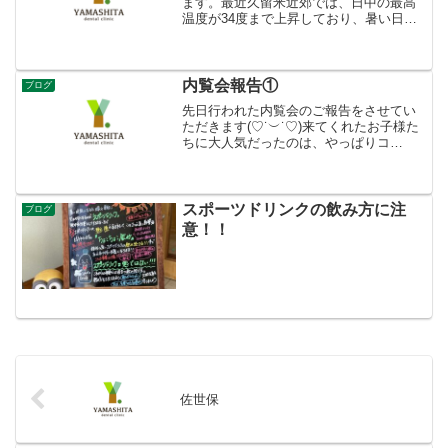
ます。最近久留米近郊では、日中の最高
温度が34度まで上昇しており、暑い日が
続いております！そんななか、娘たちは
暑さなど気にもせず、『公園行きたい』
と連発。どうしようか迷った末、夜須高
原へ行くことにしました...
内覧会報告①
ブログ
先日行われた内覧会のご報告をさせてい
ただきます(♡˙︶˙♡)来てくれたお子様た
ちに大人気だったのは、やっぱりコ
コ！！おもちゃがたくさんあるキッズル
ーム(*・∀・*)この日は、バルーンもいっ
ぱい準備していたので、お子様たちは大
喜び♪お子様たち...
スポーツドリンクの飲み方に注
ブログ
意！！
佐世保