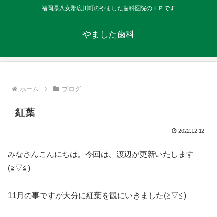
福岡県八女郡広川町のやました歯科医院のＨＰです
やました歯科
ホーム
ブログ
紅葉
2022.12.12
みなさんこんにちは。今回は、渡辺が更新いたします
(≧▽≦)
11月の事ですが大分に紅葉を観にいきました(≧▽≦)