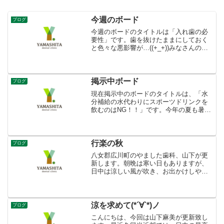
今週のボード
ブログ
今週のボードのタイトルは「入れ歯の必
要性」です。歯を抜けたままにしておく
と色々な悪影響が…((+_+))みなさんのお
口の中は大丈夫でしょうか？やました歯
科は、歯科医師とのコンサルテーション
(カウンセリング)の時間を設け、患者様も
一緒に治療計...
掲示中ボード
ブログ
現在掲示中のボードのタイトルは、「水
分補給の水代わりにスポーツドリンクを
飲むのはNG！！」です。今年の夏も暑か
ったですね…毎日ニュースからは「熱中
症にはくれぐれもお気を付け下さい」と
いう声が聞こえてきていました。熱中症
予防で大事なことの1つ...
行楽の秋
ブログ
八女郡広川町のやました歯科、山下が更
新します。朝晩は寒い日もありますが、
日中は涼しい風が吹き、お出かけしやす
くなりましたね(^o^)先日、動物園に子供
と行ってきました！トラを間近で見た
り…カバの泳ぎを眺め…ウシ科の…ナマ
エが思い出せませんが...
涼を求めて(*´∀`*)ノ
ブログ
こんにちは、今回は山下麻美が更新致し