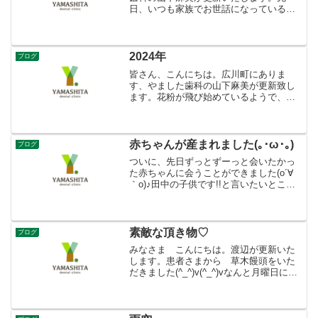
日、いつも家族でお世話になっている美
容室でのお仕事体験会に参加してきまし
た。 メイク、ネイル、カット体験など女
子なら楽しめる内容盛りだくさ
ん。 before after!...
2024年
ブログ
皆さん、こんにちは。広川町にありま
す、やました歯科の山下麻美が更新致し
ます。花粉が飛び始めているようで、少
しずつ春の予感がします。梅もきれいに
咲いていますね！今年初詣に行きまし
た。警固神社が工事中隣りにある社務所
があたらしくなっています。立...
赤ちゃんが産まれました(｡･ω･｡)
ブログ
ついに、先日ずっとずーっと会いたかっ
た赤ちゃんに会うことができました(o´∀
｀o)♪田中の子供です!!と言いたいところ
ですが、お友達の赤ちゃんです(o´▽`o)
先々週に産まれたばかり☆もぉ～小さく
て、可愛くて、見ているだけで顔がふに
ゃ～って...
素敵な頂き物♡
ブログ
みなさま こんにちは。渡辺が更新いた
します。患者さまから 草木饅頭をいた
だきました(^_^)v(^_^)vなんと月曜日にし
か作られてない限定の黒餡♡♡♡白あん
も大好きですが、月曜限定っていう黒あ
んに心奪われている私・・・（笑）限定
って素敵♡...