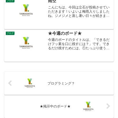
雨空
ブログ
こんにちは、今回は立石が投稿させてい
ただきます！いよいよ梅雨入りしました
ね。ジメジメと蒸し暑い日々が続きます
が、紫陽花の花がとても綺麗に咲いてま
す☆先日、次女と２人で高台の山小屋カ
フェへ行ってきましたどんより曇り空で
したが、いつの季節でも私...
★今週のボード★
ブログ
今週のボードのタイトルは、「できるだ
けフッ素を口に残すには？」です。でき
るだけ残すためには、①たっぷり使うう
がいのできるお子さんや大人ならフッ素
を配合した歯磨き剤の使い過ぎの心配は
ありません。歯磨き剤は、ケチらずにた
っぷり使いましょう。②う...
プログラミング？
★掲示中のボード★