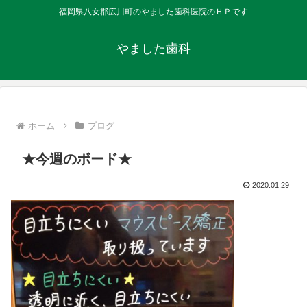
福岡県八女郡広川町のやました歯科医院のＨＰです
やました歯科
ホーム
ブログ
★今週のボード★
2020.01.29