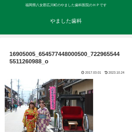
福岡県八女郡広川町のやました歯科医院のＨＰです
やました歯科
16905005_654577448000500_722965544
5511260988_o
2017.03.01
2023.10.24