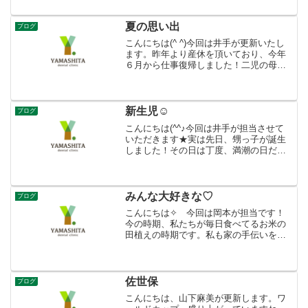
グをして提供しています。それでは、使
用済みの器具がどのようにパッキングさ
れるかみていきましょう使...
夏の思い出
ブログ
こんにちは(^ ^)今回は井手が更新いたし
ます。昨年より産休を頂いており、今年
６月から仕事復帰しました！二児の母に
なり、子供たちに振り回される毎日です
が楽しく過ごしています( ´∀｀)ところ
で、最近は涼しく感じることもありよう
やく厳しい猛暑...
新生児☺
ブログ
こんにちは(^^♪今回は井手が担当させて
いただきます★実は先日、甥っ子が誕生
しました！その日は丁度、満潮の日だっ
たらしく甥っ子以外にも二人の可愛い赤
ちゃんが誕生していました！姉の出産に
は間に合いませんでしたが、出てきて１
時間も経っていないホ...
みんな大好きな♡
ブログ
こんにちは✧ 今回は岡本が担当です！
今の時期、私たちが毎日食べてるお米の
田植えの時期です。私も家の手伝いをし
てきました！苗の箱を運んで、積んで、
植える人に渡して、箱を洗って、片付け
る…とても重労働＿|￣|○しかしこれはお
いしいご飯のためだ！...
佐世保
ブログ
こんにちは、山下麻美が更新します。ワ