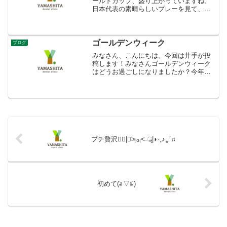
ールドカップ、盛り上がっていますね。
日本代表の素晴らしいプレーを見て、感
動しました。ぜひクロアチアにも、勝ち
上がってもらいたいです！地元を少しご
紹介。長崎県佐世保市海が近いので、船
やヨット、カヌーなど、海...
ゴールデンウィーク
ブログ
みなさん、こんにちは。今回は井手が投
稿します！みなさんゴールデンウィーク
はどうお過ごしになりましたか？今年は
雨が降ってる日が多かったですね笑私
は、糸島でBBQしました〜！この日はめ
っちゃ天気良くてお昼は半袖でお肉焼き
ました笑 久々に集まる友...
プチ贅沢◖ฺ|⌯˃̶₎₃₍˂̶ ॣ|◗·˳♪⁎˚♫
初めて(≧▽≦)